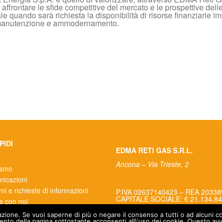
 affrontare le sfide competitive del mercato e le prospettive delle
le quando sarà richiesta la disponibilità di risorse finanziarie im
 di manutenzione e ammodernamento.
PIDI
EDMA RETI GAS S.R.L.
Ancona – Via Trieste, 2
iamo
icazioni
i e richieste di informazioni
P.IVA 02637140423 – REA 2033
CAPITALE SOCIALE: € 21.134.84
a con noi
ori
lazione. Se vuoi saperne di più o negare il consenso a tutti o ad alcuni co
nto della pagina sottostante acconsenti all\'uso dei cookie. Questo avvi