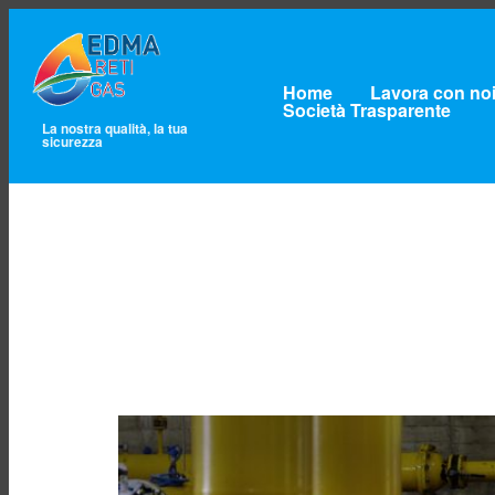
Home
Lavora con no
Società Trasparente
La nostra qualità, la tua
sicurezza