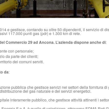
014 e gestisce, contando su oltre 50 dipendenti, il servizio di d
ivi 117.000 punti gas (pdr) e 1.300 km di rete.
a del Commercio 29 ad Ancona. L’azienda dispone anche di
:
mente con personale;
zio da parte dei clienti;
rritorio dei comuni serviti.
to da
:
zione pubblica che gestisce servizi nei settori della fornitura d
 distribuzione del gas naturale e dei servizi energetici.
tale interamente pubblico, che gestisce attività attinenti i setto
nergia S.p.A. è quello di valorizzare, attraverso EDMA Reti Gas S