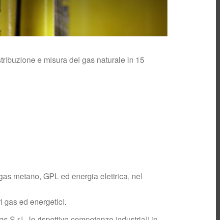
Contatori elettronici
del gas
Preventivo
Bonus Sociali
Assicurazione clienti
istribuzione e misura del gas naturale in 15
finali
Call Center
Commerciale
Connessione
Biometano
Venditori
Ricerca
programmata
Monitoraggio
pressione
Piano annuale di
sviluppo
i gas metano, GPL ed energia elettrica, nel
Piano mensile
interventi
Info varie
ri gas ed energetici.
Coeff. conversione
.r.l., le rispettive competenze industriali in
volumi