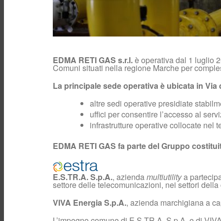
EDMA RETI GAS s.r.l.
è operativa dal 1 luglio 2
Comuni situati nella regione Marche per compless
La principale sede operativa è ubicata in Vi
altre sedi operative presidiate stabil
uffici per consentire l’accesso al servi
infrastrutture operative collocate nel te
EDMA RETI GAS fa parte del Gruppo costitui
E.S.TR.A. S.p.A.
, azienda
multiutility
a partecipa
settore delle telecomunicazioni, nei settori della
VIVA Energia S.p.A.
, azienda marchigiana a capi
L’impegno comune di E.S.TR.A. S.p.A. e di VIVA E