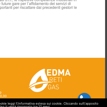
 future gare per l’affidamento dei servizi di
TARIFFE
portanti per riscattare dai precedenti gestori le
DISTRIBUZIONE E
MISURA DEL GAS
NATURALE
Scambio informazioni
Application-to-
application
Documenti per
venditori
Call Center
Commerciale
Installatori
Impianti di utenza
nuovi
Impianti
trasformati/modificati
Info installatori
Allegati e moduli
Fornitori
89
Società Trasparente
0,00
okie leggi l\'informativa estesa sui cookie. Cliccando sull\'apposito
so ti verrà riproposto tra 12 mesi.