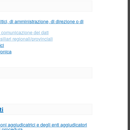
Reclami e richieste di
informazioni
Contatori elettronici
del gas
litici, di amministrazione, di direzione o di
Preventivo
Bonus Sociali
 comunicazione dei dati
liari regionali/provinciali
Assicurazione clienti
finali
ici
Call Center
ronica
Commerciale
Connessione
Biometano
Venditori
Ricerca
programmata
Monitoraggio
pressione
Piano annuale di
sviluppo
ti
Piano mensile
interventi
Info varie
oni aggiudicatrici e degli enti aggiudicatori
i procedura