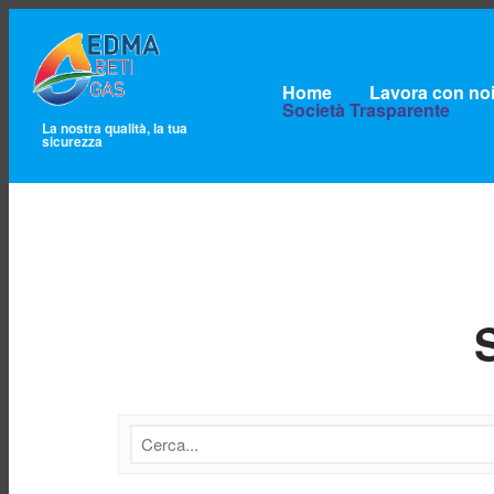
Home
Lavora con no
Società Trasparente
La nostra qualità, la tua
sicurezza