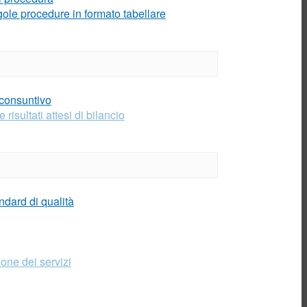
Coeff. conversione
volumi
gole procedure in formato tabellare
TARIFFE
DISTRIBUZIONE E
MISURA DEL GAS
NATURALE
Scambio informazioni
Application-to-
application
 consuntivo
 risultati attesi di bilancio
Documenti per
venditori
Call Center
Commerciale
Installatori
Impianti di utenza
nuovi
ndard di qualità
Impianti
trasformati/modificati
Info installatori
Allegati e moduli
one dei servizi
Fornitori
Società Trasparente