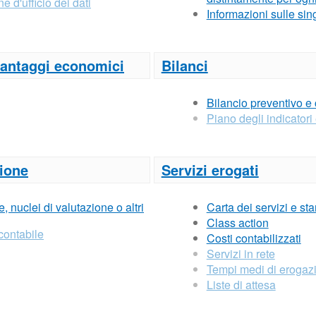
e d'ufficio dei dati
Informazioni sulle sin
 vantaggi economici
Bilanci
Bilancio preventivo e
Piano degli indicatori e
zione
Servizi erogati
 nuclei di valutazione o altri
Carta dei servizi e sta
Class action
contabile
Costi contabilizzati
Servizi in rete
Tempi medi di erogazi
Liste di attesa