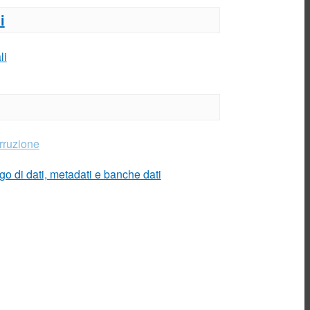
i
Home
Chi siamo
li
Comunicazioni
Reclami e richieste di
informazioni
Lavora con noi
Fornitori
rruzione
go di dati, metadati e banche dati