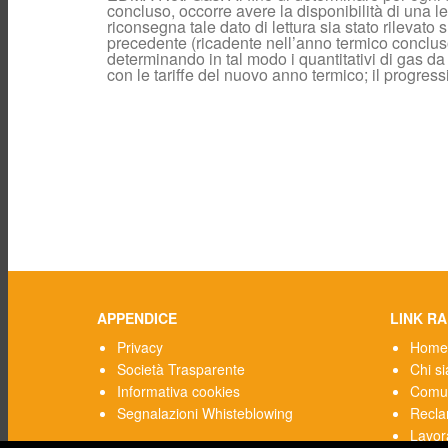
concluso, occorre avere la disponibilità di una let
riconsegna tale dato di lettura sia stato rilevato
precedente (ricadente nell’anno termico concluso
determinando in tal modo i quantitativi di gas da 
con le tariffe del nuovo anno termico; il progres
APPENDICE
LINK RA
Privacy
Home
Società Trasparente
Chi s
Informativa cookies
Comun
Segnalazioni Whisteblowing
Reclam
Lavor