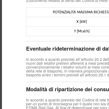
(Documento redatto ai sensi del Codice di Rete ti
POTENZIALITA’ MASSIMA RICHIEST
X [kW]
Y [Mcal/h]
Eventuale rideterminazione di dati
In accordo a quanto previsto all’articolo 20.2 d
nuovi dati relativi prelievi afferenti a mesi prec
convenzionalmente i relativi volumi ai mesi conte
della rete di trasporto, in maniera proporzionale a
trasporto entro i termini previsti all’articolo 29.1
Modalità di ripartizione dei cons
In accordo a quanto previsto del Codice di rete 
per un punto di riconsegna per il quale non sia di
EDMA Reti Gas. Al fine di determinare per ogni si