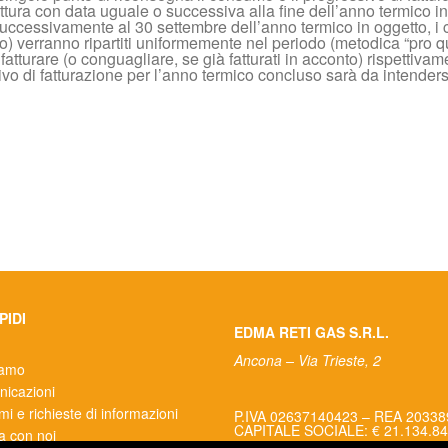
tura con data uguale o successiva alla fine dell’anno termico in og
 successivamente al 30 settembre dell’anno termico in oggetto, i co
) verranno ripartiti uniformemente nel periodo (metodica “pro q
fatturare (o conguagliare, se già fatturati in acconto) rispettiva
sivo di fatturazione per l’anno termico concluso sarà da intenders
PIDI
EDMA RETI GAS S.R.L.
Ancona – Via Trieste, 2
iamo
icazioni
i e richieste di informazioni
P.IVA 02637140423 – REA 2033
CAPITALE SOCIALE: € 21.134.84
a con noi