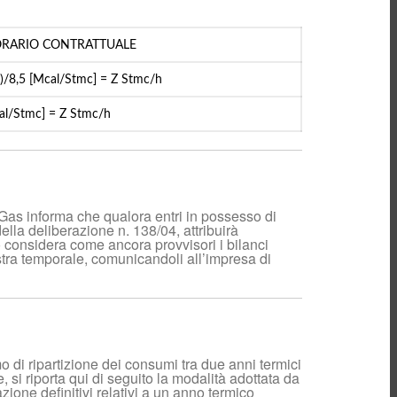
informazioni
Contatori elettronici
del gas
ORARIO CONTRATTUALE
Preventivo
)/8,5 [Mcal/Stmc] = Z Stmc/h
Bonus Sociali
Assicurazione clienti
al/Stmc] = Z Stmc/h
finali
Call Center
Commerciale
Connessione
Biometano
Venditori
 Gas informa che qualora entri in possesso di
Ricerca
della deliberazione n. 138/04, attribuirà
programmata
to considera come ancora provvisori i bilanci
nestra temporale, comunicandoli all’impresa di
Monitoraggio
pressione
Piano annuale di
sviluppo
Piano mensile
interventi
Info varie
 di ripartizione dei consumi tra due anni termici
, si riporta qui di seguito la modalità adottata da
Coeff. conversione
ione definitivi relativi a un anno termico
volumi