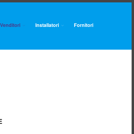
Venditori
Installatori
Fornitori
Home
Lavora con noi
Chi siamo
Mission e valori
Certificazioni Qualità,
Ambiente e
Sicurezza
Territorio servito
Governance e
cariche
Contatti
Unbundling
Comunicazioni
Clienti finali
E
Pronto Intervento
Gas
Reclami e richieste di