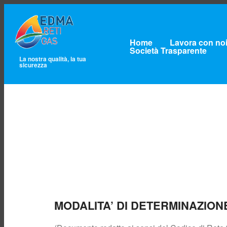
Home
Lavora con no
Società Trasparente
La nostra qualità, la tua
sicurezza
MODALITA’ DI DETERMINAZIO