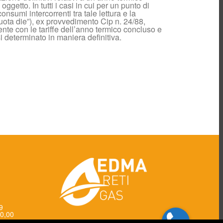
getto. In tutti i casi in cui per un punto di
TARIFFE
nsumi intercorrenti tra tale lettura e la
DISTRIBUZIONE E
uota die”), ex provvedimento Cip n. 24/88,
MISURA DEL GAS
mente con le tariffe dell’anno termico concluso e
NATURALE
i determinato in maniera definitiva.
Scambio informazioni
Application-to-
application
Documenti per
venditori
Call Center
Commerciale
Installatori
Impianti di utenza
nuovi
Impianti
trasformati/modificati
Info installatori
Allegati e moduli
Fornitori
Società Trasparente
89
0,00