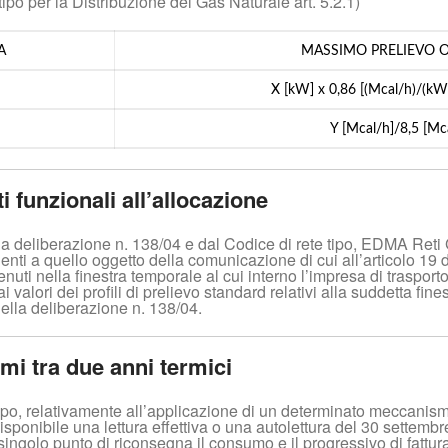
po per la Distribuzione del Gas Naturale art. 5.2.1)
A
MASSIMO PRELIEVO 
X [kW] x 0,86 [(Mcal/h)/(kW
Y [Mcal/h]/8,5 [Mc
 funzionali all’allocazione
ella deliberazione n. 138/04 e dal Codice di rete tipo, EDMA Reti
edenti a quello oggetto della comunicazione di cui all’articolo 19 
nuti nella finestra temporale al cui interno l’impresa di traspor
i valori dei profili di prelievo standard relativi alla suddetta fi
 della deliberazione n. 138/04.
umi tra due anni termici
tipo, relativamente all’applicazione di un determinato meccanismo
sponibile una lettura effettiva o una autolettura del 30 settembre
ngolo punto di riconsegna il consumo e il progressivo di fatturaz