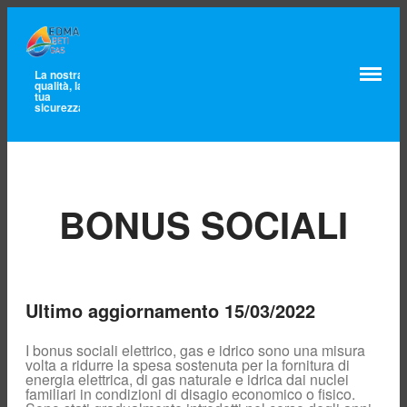
La nostra
qualità, la
Home
tua
sicurezza
Lavora con noi
Chi siamo
Mission e valori
Certificazioni
Qualità,
Ambiente e
BONUS SOCIALI
Sicurezza
Territorio servito
Governance e
cariche
Contatti
Ultimo aggiornamento 15/03/2022
Unbundling
Comunicazioni
I bonus sociali elettrico, gas e idrico sono una misura
Clienti finali
volta a ridurre la spesa sostenuta per la fornitura di
energia elettrica, di gas naturale e idrica dai nuclei
Pronto Intervento
familiari in condizioni di disagio economico o fisico.
Gas