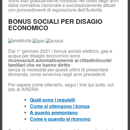
Sono stati gradualmente introdotti nel corso degli anni
Reclami e
dalla normativa nazionale e successivamente attuati
richieste di
con provvedimenti di regolazione dell’Autorità.
informazioni
Contatori
BONUS SOCIALI PER DISAGIO
elettronici del
gas
ECONOMICO
Preventivo
Bonus Sociali
Assicurazione
Dal 1° gennaio 2021 i bonus sociali elettrico, gas e
clienti finali
acqua per disagio economico sono
Call Center
riconosciuti automaticamente ai cittadini/nuclei
Commerciale
familiari che ne hanno diritto
senza la necessità per questi ultimi di presentare
Connessione
Biometano
domanda, come avveniva negli anni precedenti.
Venditori
Per sapere come ottenerlo, segui i link qui sotto, sul
Ricerca
sito di ARERA:
programmata
Monitoraggio
Quali sono i requisiti
pressione
Come si ottengono i bonus
Piano annuale di
A quanto ammontano
sviluppo
Come e quando si ricevono
Piano mensile
interventi