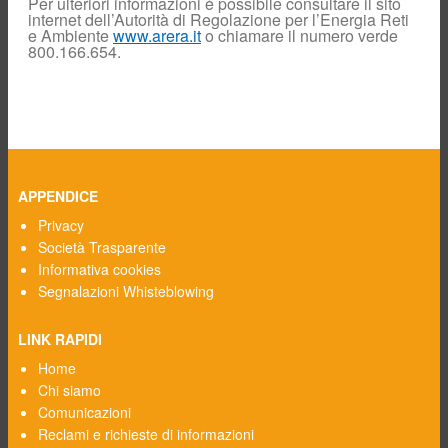
Per ulteriori informazioni è possibile consultare il sito
Info varie
internet dell’Autorità di Regolazione per l’Energia Reti
Coeff.
e Ambiente
www.arera.it
o chiamare il numero verde
conversione
800.166.654.
volumi
TARIFFE
DISTRIBUZIONE
E MISURA DEL
GAS NATURALE
Scambio
informazioni
Application-to-
application
APPENDICE
Documenti per
Privacy
venditori
Società Trasparente
Call Center
Commerciale
Informativa cookies
Installatori
Segnalazioni Whisteblowing
Impianti di utenza
nuovi
LINK RAPIDI
Impianti
trasformati/modificati
Home
Chi siamo
Info installatori
Comunicazioni
Allegati e moduli
Reclami e richieste di informazioni
Fornitori