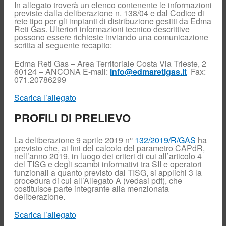
Gas
In allegato troverà un elenco contenente le informazioni
previste dalla deliberazione n. 138/04 e dal Codice di
Reclami e
rete tipo per gli impianti di distribuzione gestiti da Edma
richieste di
Reti Gas. Ulteriori informazioni tecnico descrittive
informazioni
possono essere richieste inviando una comunicazione
Contatori
scritta al seguente recapito:
elettronici del
gas
Edma Reti Gas – Area Territoriale Costa Via Trieste, 2
Preventivo
60124 – ANCONA E-mail:
info@edmaretigas.it
Fax:
071.20786299
Bonus Sociali
Assicurazione
Scarica l’allegato
clienti finali
Call Center
PROFILI DI PRELIEVO
Commerciale
Connessione
Biometano
La deliberazione 9 aprile 2019 n°
132/2019/R/GAS
ha
previsto che, ai fini del calcolo del parametro CAPdR,
Venditori
nell’anno 2019, in luogo dei criteri di cui all’articolo 4
Ricerca
del TISG e degli scambi informativi tra SII e operatori
programmata
funzionali a quanto previsto dal TISG, si applichi 3 la
procedura di cui all’Allegato A (vedasi pdf), che
Monitoraggio
pressione
costituisce parte integrante alla menzionata
deliberazione.
Piano annuale di
sviluppo
Scarica l’allegato
Piano mensile
interventi