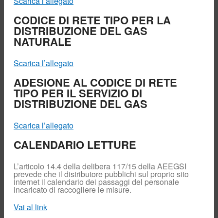
Scarica l’allegato
Fornitori
CODICE DI RETE TIPO PER LA
Società Trasparente
DISTRIBUZIONE DEL GAS
NATURALE
Home
Scarica l’allegato
Chi siamo
ADESIONE AL CODICE DI RETE
Comunicazioni
TIPO PER IL SERVIZIO DI
Reclami e richieste di
DISTRIBUZIONE DEL GAS
informazioni
Lavora con noi
Fornitori
Scarica l’allegato
CALENDARIO LETTURE
L’articolo 14.4 della delibera 117/15 della AEEGSI
prevede che il distributore pubblichi sul proprio sito
internet il calendario dei passaggi del personale
incaricato di raccogliere le misure.
Vai al link