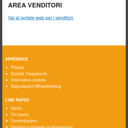
AREA VENDITORI
Vai al portale web per i venditori.
APPENDICE
Privacy
Società Trasparente
Informativa cookies
Segnalazioni Whisteblowing
LINK RAPIDI
Home
Chi siamo
Comunicazioni
Reclami e richieste di informazioni