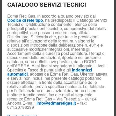
CATALOGO SERVIZI TECNICI
Info varie
Coeff.
Edma Reti Gas, in accordo a quanto previsto dal
conversione
volumi
Codice di rete tipo
, ha predisposto il Catalogo Servizi
Tecnici di Distribuzione contenente l’elenco delle
TARIFFE
principali prestazioni tecniche, comprensivo dei relativi
DISTRIBUZIONE
corrispettivi, che possono essere eseguiti dal
E MISURA DEL
GAS NATURALE
Distributore. Si ricorda che, per tutte le prestazioni
relative all’attivazione della fornitura, valgono le
Scambio
disposizioni introdotte dalla deliberazione n. 40/14 e
informazioni
successive modifiche/integrazioni, inerenti gli
Application-to-
Accertamenti della sicurezza post contatore. I tempi di
application
esecuzione delle prestazioni, riportate nel presente
catalogo, sono definiti, ove previsto, dalla RQDG
Documenti per
venditori
dell’ARERA. A tal fine si segnalano in allegato i Livelli
Specifici e Fasce di puntualità e gli
Indennizzi
Call Center
automatici
, adottati da Edma Reti Gas. Ulteriori attività
Commerciale
e servizi non inclusi nel presente catalogo potranno
Installatori
essere effettuati, a fronte della accettazione delle
relative offerte, previa specifica richiesta. Le richieste
Impianti di utenza
per l’effettuazione di prestazioni dovranno essere
nuovi
inoltrate tramite posta, fax o e-mail al seguente
Impianti
recapito: Edma Reti Gas – Via Trieste, 2 – 60124
trasformati/modificati
Ancona E-mail:
info@edmaretigas.it
– fax:
071.20786299
Info installatori
Allegati e moduli