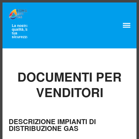
La nostra
qualità, la
tua
sicurezza
Home
Lavora con noi
Chi siamo
Mission e valori
Certificazioni
DOCUMENTI PER
Qualità,
Ambiente e
Sicurezza
VENDITORI
Territorio servito
Governance e
cariche
Contatti
Unbundling
DESCRIZIONE IMPIANTI DI
Comunicazioni
DISTRIBUZIONE GAS
Clienti finali
Pronto Intervento