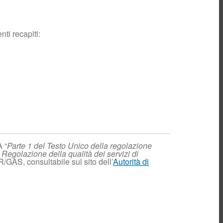
Contatori elettronici
del gas
Preventivo
nti recapiti:
Bonus Sociali
Assicurazione clienti
finali
Call Center
Commerciale
Connessione
Biometano
Venditori
Ricerca
programmata
Monitoraggio
A “
Parte 1 del Testo Unico della regolazione
pressione
– Regolazione della qualità dei servizi di
R/GAS, consultabile sul sito dell’
Autorità di
Piano annuale di
sviluppo
Piano mensile
interventi
Info varie
Coeff. conversione
volumi