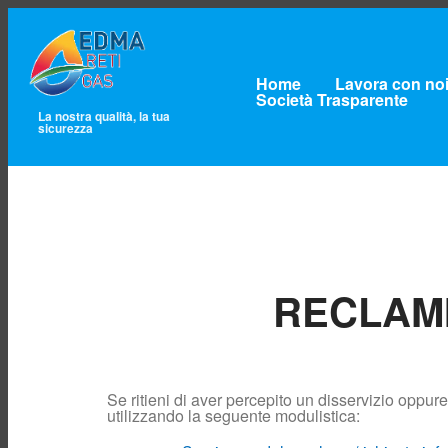
Home
Lavora con no
Società Trasparente
La nostra qualità, la tua
sicurezza
RECLAMI
Se ritieni di aver percepito un disservizio oppur
utilizzando la seguente modulistica: