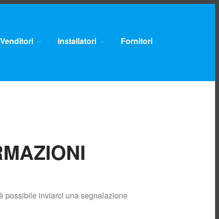
Venditori
Installatori
Fornitori
Home
Lavora con noi
Chi siamo
Mission e valori
Certificazioni Qualità,
Ambiente e
Sicurezza
Territorio servito
Governance e
cariche
RMAZIONI
Contatti
Unbundling
Comunicazioni
Clienti finali
Pronto Intervento
s è possibile inviarci una segnalazione
Gas
Reclami e richieste di
informazioni