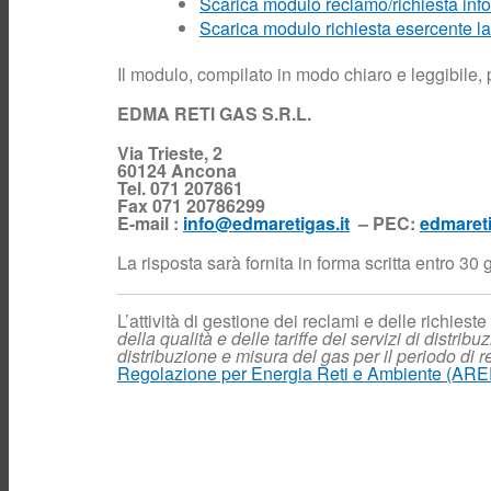
Scarica modulo reclamo/richiesta inf
Scarica modulo richiesta esercente la
Il modulo, compilato in modo chiaro e leggibile, p
EDMA RETI GAS S.R.L.
Via Trieste, 2
60124 Ancona
Tel. 071 207861
Fax 071 20786299
E-mail :
info@edmaretigas.it
– PEC:
edmareti
La risposta sarà fornita in forma scritta entro 30 g
L’attività di gestione dei reclami e delle richieste 
della qualità e delle tariffe dei servizi di distr
distribuzione e misura del gas per il periodo d
Regolazione per Energia Reti e Ambiente (AR