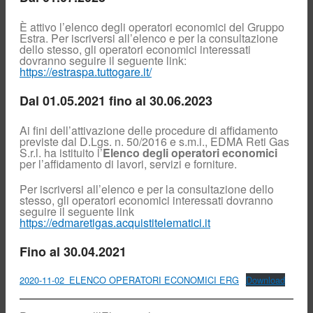
Gas
Reclami e
È attivo l’elenco degli operatori economici del Gruppo
richieste di
Estra. Per iscriversi all’elenco e per la consultazione
informazioni
dello stesso, gli operatori economici interessati
Contatori
dovranno seguire il seguente link:
elettronici del
https://estraspa.tuttogare.it/
gas
Preventivo
Dal 01.05.2021 fino al 30.06.2023
Bonus Sociali
Assicurazione
Ai fini dell’attivazione delle procedure di affidamento
clienti finali
previste dal D.Lgs. n. 50/2016 e s.m.i., EDMA Reti Gas
S.r.l. ha istituito l’
Elenco degli operatori economici
Call Center
Commerciale
per l’affidamento di lavori, servizi e forniture.
Connessione
Per iscriversi all’elenco e per la consultazione dello
Biometano
stesso, gli operatori economici interessati dovranno
Venditori
seguire il seguente link
https://edmaretigas.acquistitelematici.it
Ricerca
programmata
Fino al 30.04.2021
Monitoraggio
pressione
Piano annuale di
2020-11-02_ELENCO OPERATORI ECONOMICI ERG
Download
sviluppo
Piano mensile
interventi