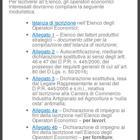
Per iscriversi all’Elenco, gli operatori economici
interessati dovranno compilare la seguente
Info varie
modulistica:
Coeff.
conversione
Istanza di iscrizione
nell’Elenco degli
volumi
Operatori Economici;
TARIFFE
Allegato 1
– Elenco dei fattori produttivi
DISTRIBUZIONE
E MISURA DEL
strategici –
documento utile per la
GAS NATURALE
compilazione dell’istanza di iscrizione
;
Scambio
Allegato 2
– Autocertificazione, mediante
informazioni
dichiarazione sostitutiva ai sensi degli artt.
46 e 47 del D.P.R. n. 445/2000, del
Application-to-
application
possesso dei requisiti generali di cui all’art.
80 del D.Lgs. n. 50/2016
;
Documenti per
venditori
Allegato 3
– Dichiarazione sostitutiva, resa
dal Legale Rappresentante ai sensi del
Call Center
D.P.R. 445/2000 e s.m.i., relativa
Commerciale
all’iscrizione alla Camera di Commercio
Installatori
Industria Artigianato ed Agricoltura e “nulla
osta” antimafia;
Impianti di utenza
nuovi
Allegato 4a
– Dichiarazione di impegno ai
fini della iscrizione nell’Elenco degli
Impianti
Operatori Economici –
per lavori
;
trasformati/modificati
Allegato 4b
– Dichiarazione di impegno ai
Info installatori
fini della iscrizione nell’Elenco degli
Operatori Economici –
per forniture
;
Allegati e moduli