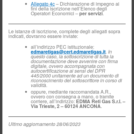
Allegato 4c
– Dichiarazione di impegno ai
Fornitori
fini della iscrizione nell’Elenco degli
Società Trasparente
Operatori Economici –
per servizi
.
Le istanze di iscrizione, complete degli allegati sopra
indicati, dovranno essere inviate:
Home
Chi siamo
all’indirizzo PEC istituzionale:
Comunicazioni
edmaretigas@cert.edmaretigas.it
.
In
questo caso, la sottoscrizione di tutta la
Reclami e richieste di
documentazione deve avvenire con firma
informazioni
digitale, ovvero accompagnata con
Lavora con noi
autocertificazione ai sensi del DPR
445/2000 unitamente ad un documento di
Fornitori
riconoscimento del sottoscrittore in corso di
validità
.
oppure, mediante raccomandata A.R.,
ovvero con consegna a mano, o tramite
corriere, all’indirizzo:
EDMA Reti Gas S.r.l. –
Via Trieste, 2 – 60124 ANCONA
.
Ultimo aggiornamento 28/06/2023