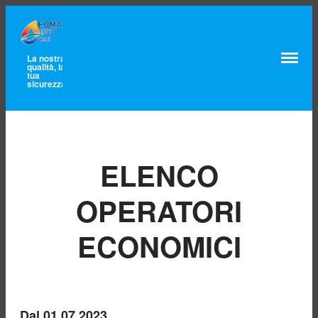
La nostra
qualità, la
tua
sicurezza
Home
Lavora con noi
Chi siamo
Mission e valori
Certificazioni
ELENCO
Qualità,
Ambiente e
Sicurezza
Territorio servito
OPERATORI
Governance e
cariche
ECONOMICI
Contatti
Unbundling
Comunicazioni
Clienti finali
Pronto Intervento
Dal 01.07.2023